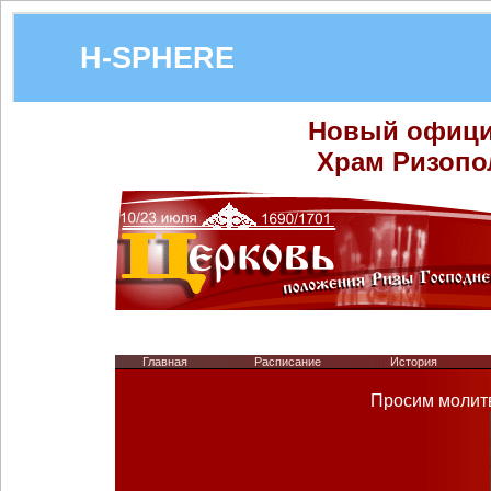
H-SPHERE
Новый официа
Храм Ризопо
Главная
Расписание
История
Просим молитв