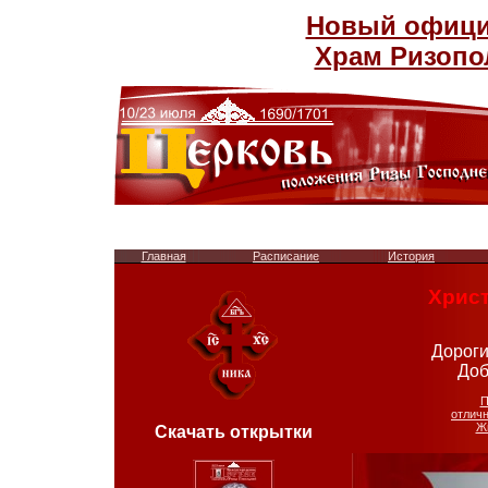
Новый официа
Храм Ризопо
Главная
Расписание
История
Христ
Дороги
Доб
П
отлич
Ж
Скачать открытки