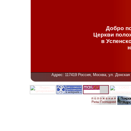
Добро по
Церкви поло
в Успенск
н
Адрес: 117419 Россия, Москва, ул. Донская 