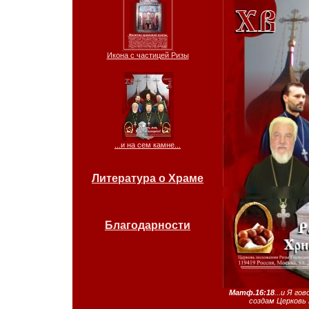
Икона с частицей Ризы
...и на сем камне...
Литература о Храме
Благодарности
Матф.16:18
...и Я го
создам Церковь 