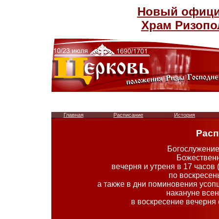
Новый официа
Храм Ризопо
Главная
Расписание
История
Расп
Бoгocлyжeниe
Бoжecтвeнн
вeчepня и yтpeня в 17 чacoв
пo вocкpeceн
a тaкжe в дни пoминoвeния ycoпш
нaкaнyнe вceн
в вocкpeceниe вeчepня 