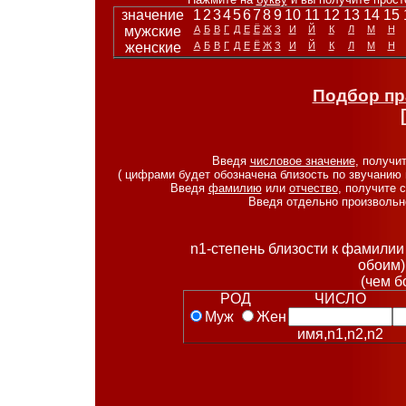
значение
1
2
3
4
5
6
7
8
9
10
11
12
13
14
15
мужские
А
Б
В
Г
Д
Е
Ё
Ж
З
И
Й
К
Л
М
Н
женские
А
Б
В
Г
Д
Е
Ё
Ж
З
И
Й
К
Л
М
Н
Подбор пр
Введя
числовое значение
, получи
( цифрами будет обозначена близость по звучанию 
Введя
фамилию
или
отчество
, получите 
Введя отдельно произволь
n1-степень близости к фамилии 
обоим)
(чем б
РОД
ЧИСЛО
Муж
Жен
имя,n1,n2,n2