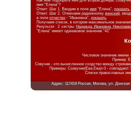
Как мне подобрать имя для второй дочери, созвучн
имя "Елена"?
Ответ: Шаг 1. Вводим в поле
имя
"Елена",
показать
Ответ: Шаг 2. Отмечаем радиокнопку
женский
, вво
в поле
отчество
- "Ивановна",
показать
Получаем список, в котором максимальное значения
Результат: 2 сестры
Надежда Ивановна Николаев
"Елена" имеют одинаковое значение "41"
К
Числовое значение имени -
Пример: Е
Совучие - это вычисленное сходство между строками
Примеры: Созвучие(Ева,Ева)=3 - совпадают 
Списки православных им
Адрес: 117419 Россия, Москва, ул. Донская 